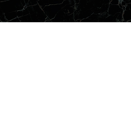
О компании
Декоративные краски
Hi-
Новости
Декоративные штукатурки
Ан
Партнерство
Гладкие краски
Бе
Портфолио
Грунтовочные составы
Ве
Контакты
Добавки (аддитивы)
Га
Видео
Защитные составы, воски
Гр
Колоранты
Дж
микроцемент для пола и влажных зон
Же
Трафареты
За
Инструменты