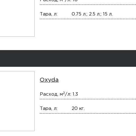
Тара, л:
0.75 л.; 2.5 л.; 15 л.
Oxyda
2
Расход, м
/л:
1.3
Тара, л:
20 кг.