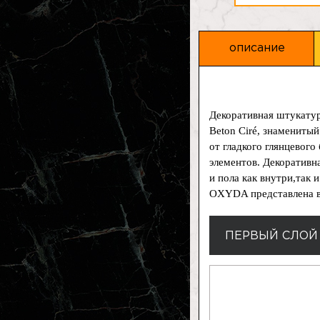
описание
Декоративная штукату
Beton Ciré, знамениты
от гладкого глянцевого
элементов. Декоративн
и пола как внутри,так 
OXYDA представлена в 
ПЕРВЫЙ СЛОЙ