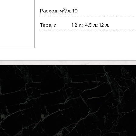
2
Расход, м
/л:
10
Тара, л:
1.2 л.; 4.5 л.; 12 л.