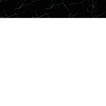
tech
Имитация кожи репт
тичные стены
Имитация коры дер
тон
Металл
нецианская штукатурка и матовый мрамор
Натуральный камень
лактика
Песок
анит
Ржавчина
инсовая ткань
Трещины
мчуг
Шелк
мша и бархат
Эффект необработа