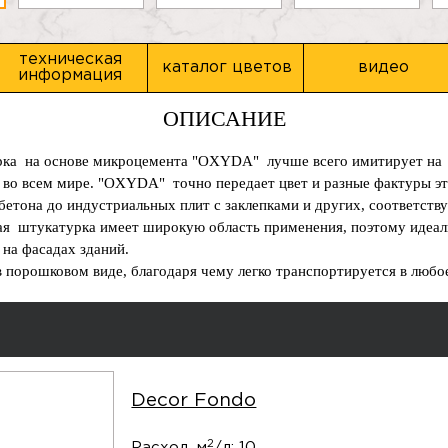
техническая
каталог цветов
видео
информация
ОПИСАНИЕ
рка на основе микроцемента "OXYDA" лучше всего имитирует на
й во всем мире. "OXYDA" точно передает цвет и разные фактуры э
 бетона до индустриальных плит с заклепками и других, соответст
ая штукатурка имеет широкую область применения, поэтому идеал
и на фасадах зданий.
порошковом виде, благодаря чему легко транспортируется в любо
Decor Fondo
2
Расход, м
/л:
10