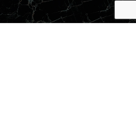
илий
Авторские работы
ева
 травертин
нной поверхности